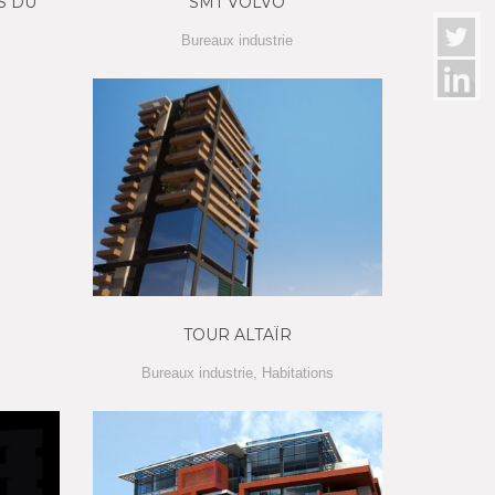
S DU
SMT VOLVO
Bureaux industrie
TOUR ALTAÏR
Bureaux industrie
,
Habitations