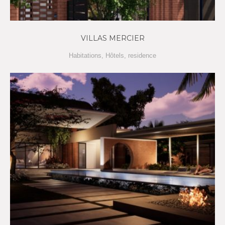
VILLAS MERCIER
Habitations
,
Hôtels
,
residence