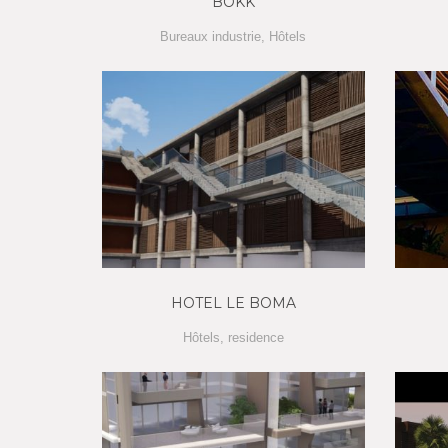
BOKK
Bureaux industrie
,
Hôtels
HOTEL LE BOMA
Hôtels
,
residence