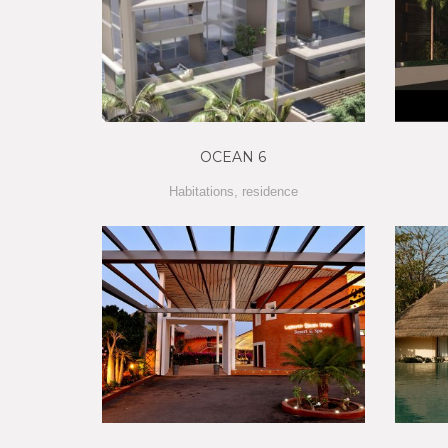
OCEAN 6
Habitations
,
residence