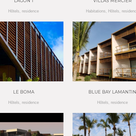
LAGON 1
VILLAS MERCIER
Hôtels
,
residence
Habitations
,
Hôtels
,
residen
LE BOMA
BLUE BAY LAMANTI
Hôtels
,
residence
Hôtels
,
residence