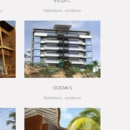
VILLA C.
ce
Habitations
,
residence
N
OCEAN 5
Habitations
,
residence